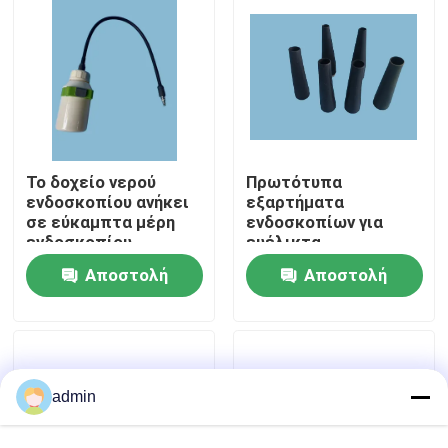
Σχετικά με εμάς
Επισκέψεις στο εργοστάσιο
Το δοχείο νερού
Πρωτότυπα
Έλεγχος ποιότητας
ενδοσκοπίου ανήκει
εξαρτήματα
σε εύκαμπτα μέρη
ενδοσκοπίων για
ενδοσκοπίου
ευέλικτα
Επικοινωνήστε μαζί μας
ανταλλακτικά
Αποστολή
Αποστολή
ενδοσκοπίων
Ζητήστε μια προσφορά
ερώτησης
ερώτησης
Ιατρικό ενδοσκόπιο
admin
Ευέλικτο πεδίο