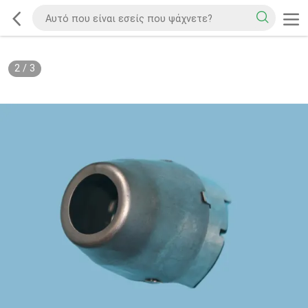
2
/
3