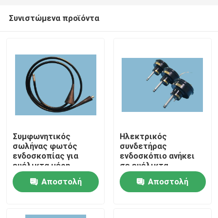
Συνιστώμενα προϊόντα
Συμφωνητικός
Ηλεκτρικός
σωλήνας φωτός
συνδετήρας
Σπίτι
ενδοσκοπίας για
ενδοσκόπιο ανήκει
ευέλικτα μέρη
σε ευέλικτα
ενδοσκοπίου
ανταλλακτικά
Αποστολή
Αποστολή
Προϊόντα
ενδοσκόπησης
ερώτησης
ερώτησης
Βίντεο