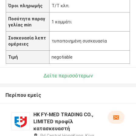
Όροι πληρωμής
Τ/Τ κλπ.
Ποσότητα παραγ
1 κομμάτι
γελίας min
Συσκευασία λεπτ
τυποποιημένη συσκευασία
ομέρειες
Τιμή
negotiable
Δείτε περισσότερων
Περίπου εμείς
HK FY-MED TRADING CO.,
LIMITED προφίλ
κατασκευαστή
Rd Central HongKong ,Κίνα