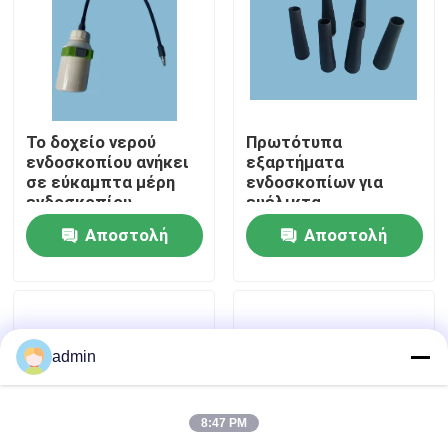
Σχετικά με εμάς
Επισκέψεις στο εργοστάσιο
Το δοχείο νερού
Πρωτότυπα
ενδοσκοπίου ανήκει
εξαρτήματα
σε εύκαμπτα μέρη
ενδοσκοπίων για
Έλεγχος ποιότητας
ενδοσκοπίου
ευέλικτα
ανταλλακτικά
Αποστολή
Αποστολή
ενδοσκοπίων
Επικοινωνήστε μαζί μας
ερώτησης
ερώτησης
Ζητήστε μια προσφορά
admin
Ιατρικό ενδοσκόπιο
8:47 PM
Ευέλικτο πεδίο