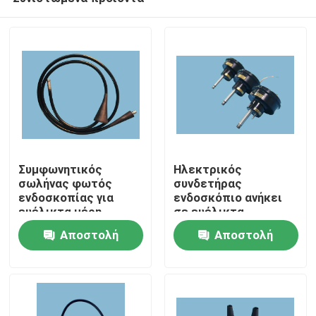
Συμφωνητικός
Ηλεκτρικός
σωλήνας φωτός
συνδετήρας
ενδοσκοπίας για
ενδοσκόπιο ανήκει
ευέλικτα μέρη
σε ευέλικτα
Σπίτι
ενδοσκοπίου
ανταλλακτικά
Αποστολή
Αποστολή
ενδοσκόπησης
ερώτησης
ερώτησης
Προϊόντα
Βίντεο