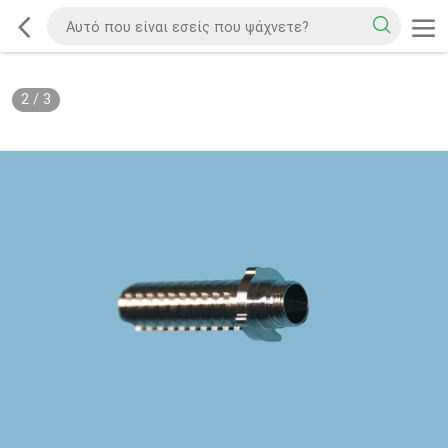
2
/
3