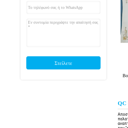
Στείλετε
Bo
QC 
Αποσ
πελατ
αναπτ