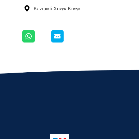

Κεντρικό Χονγκ Κονγκ