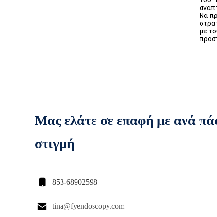
του "
αναπτ
Να πρ
στρατ
με το
προσ
Μας ελάτε σε επαφή με ανά πά
στιγμή

853-68902598

tina@fyendoscopy.com