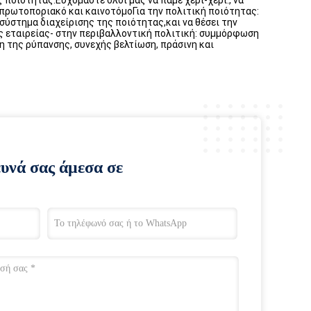
ποιότητας.Ευχόμαστε όλοι μας να πάμε χέρι-χέρι., να
α!πρωτοποριακό και καινοτόμοΓια την πολιτική ποιότητας:
ύστημα διαχείρισης της ποιότητας,και να θέσει την
ς εταιρείας- στην περιβαλλοντική πολιτική: συμμόρφωση
 της ρύπανσης, συνεχής βελτίωση, πράσινη και
ευνά σας άμεσα σε