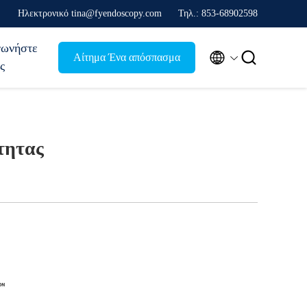
Ηλεκτρονικό tina@fyendoscopy.com
Τηλ.: 853-68902598
νωνήστε


Αίτημα Ένα απόσπασμα
ς
τητας