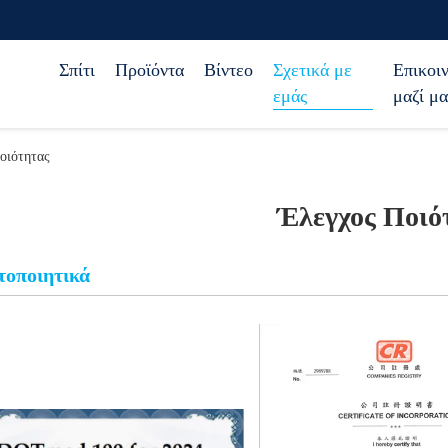
Σπίτι
Προϊόντα
Βίντεο
Σχετικά με
Επικοι
εμάς
μαζί μα
ιότητας
Έλεγχος Ποιό
τοποιητικά