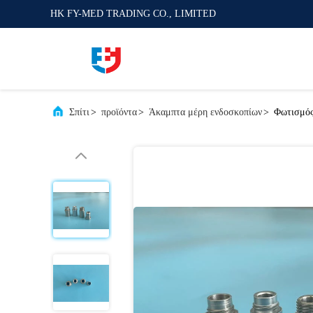
HK FY-MED TRADING CO., LIMITED
Σπίτι
>
προϊόντα
>
Άκαμπτα μέρη ενδοσκοπίων
>
Φωτισμός