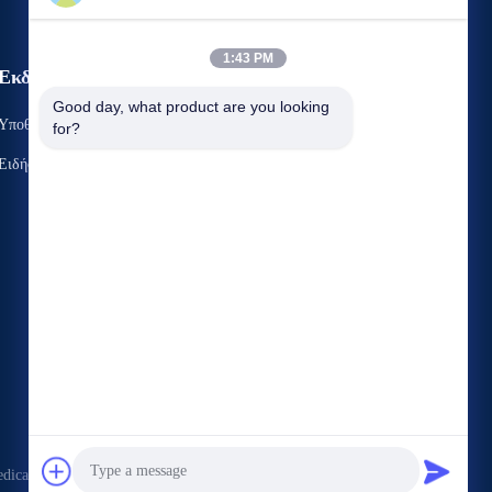
1:43 PM
Εκδηλώσεις
Αίτημα Ένα απόσπασμα
Good day, what product are you looking 
Υποθέσεις
for?
Τηλ.: 853-68902598
Ειδήσεις


ical.com . Διατηρούνται όλα τα πνευματικά δικαιώματα.