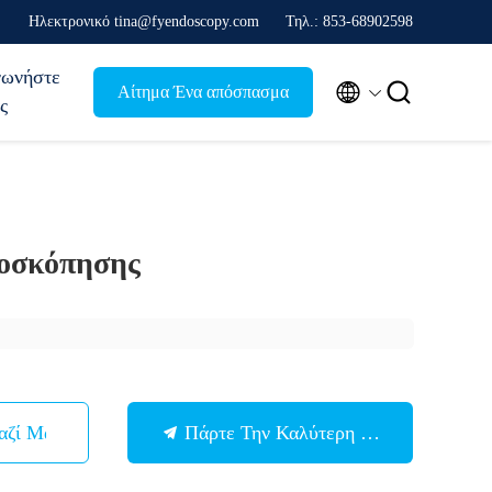
Ηλεκτρονικό tina@fyendoscopy.com
Τηλ.: 853-68902598
νωνήστε


Αίτημα Ένα απόσπασμα
ς
οσκόπησης
αζί Μας
Πάρτε Την Καλύτερη Τιμή