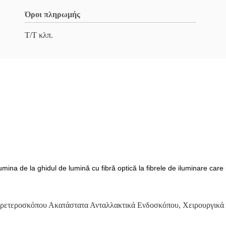
Όροι πληρωμής
Τ/Τ κλπ.
mina de la ghidul de lumină cu fibră optică la fibrele de iluminare care ru
ρετεροσκόπου Ακατάστατα Ανταλλακτικά Ενδοσκόπου
,
Χειρουργικά