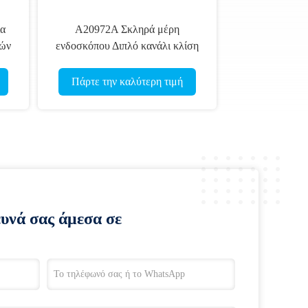
ια
Α20972Α Σκληρά μέρη
κών
ενδοσκόπου Διπλό κανάλι κλίση
κυτταροσκόπου
Πάρτε την καλύτερη τιμή
ευνά σας άμεσα σε