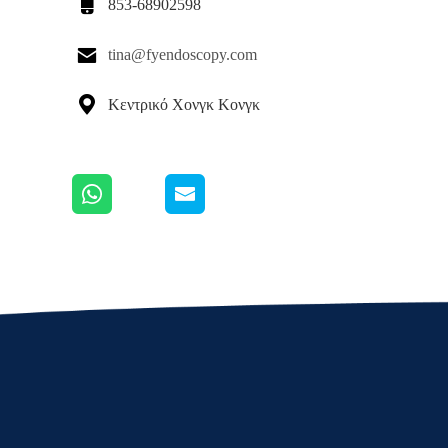

853-68902598

tina@fyendoscopy.com

Κεντρικό Χονγκ Κονγκ