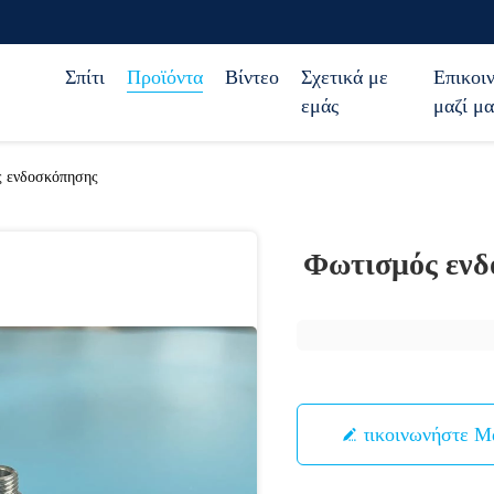
Σπίτι
Προϊόντα
Βίντεο
Σχετικά με
Επικοι
εμάς
μαζί μα
 ενδοσκόπησης
Φωτισμός ενδ
Επικοινωνήστε Μ