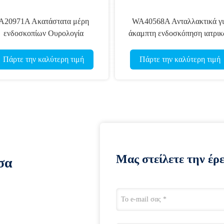
Α20971Α Ακατάστατα μέρη
WA40568Α Ανταλλακτικά γ
ενδοσκοπίων Ουρολογία
άκαμπτη ενδοσκόπηση ιατρι
Χειρουργικά όργανα Ιατρική
εξαρτημάτων
Πάρτε την καλύτερη τιμή
Πάρτε την καλύτερη τιμή
Μας στείλετε την έρ
σα