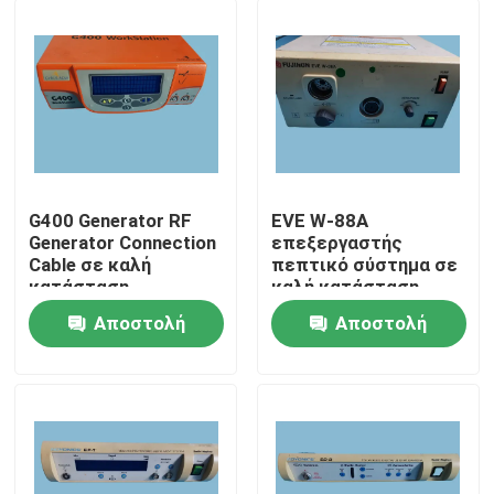
G400 Generator RF
EVE W-88A
Generator Connection
επεξεργαστής
Cable σε καλή
πεπτικό σύστημα σε
κατάσταση
καλή κατάσταση
επεξεργαστής
Αποστολή
Αποστολή
ενδοσκόπησης
Σπίτι
ερώτησης
ερώτησης
Προϊόντα
Βίντεο