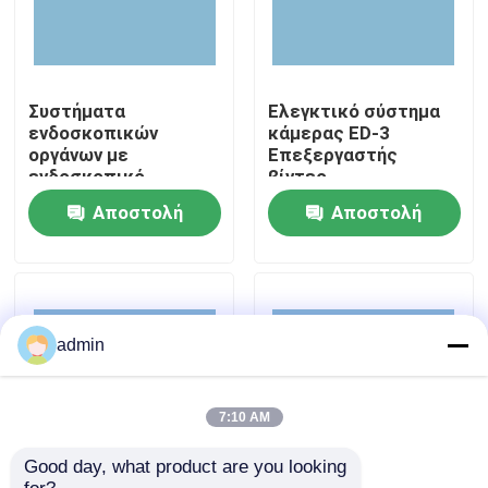
Σχετικά με εμάς
Συστήματα
Ελεγκτικό σύστημα
Επισκέψεις στο εργοστάσιο
ενδοσκοπικών
κάμερας ED-3
οργάνων με
Επεξεργαστής
ενδοσκοπικό
βίντεο
σύστημα
ενδοσκόπησης σε
Έλεγχος ποιότητας
Αποστολή
Αποστολή
καλή κατάσταση
ερώτησης
ερώτησης
Επικοινωνήστε μαζί μας
Ζητήστε μια προσφορά
admin
Ιατρικό ενδοσκόπιο
7:10 AM
Good day, what product are you looking 
Ευέλικτο πεδίο