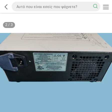
2
/
3