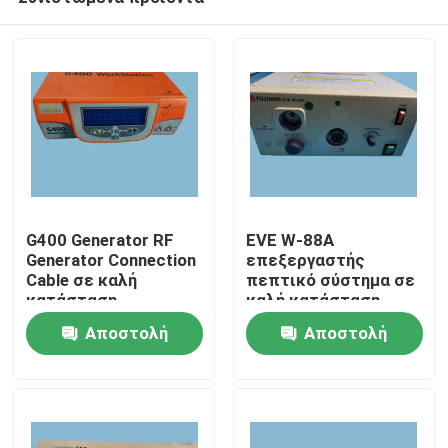
G400 Generator RF
EVE W-88A
Generator Connection
επεξεργαστής
Cable σε καλή
πεπτικό σύστημα σε
κατάσταση
καλή κατάσταση
Σπίτι
επεξεργαστής
Αποστολή
Αποστολή
ενδοσκόπησης
ερώτησης
ερώτησης
Προϊόντα
Βίντεο