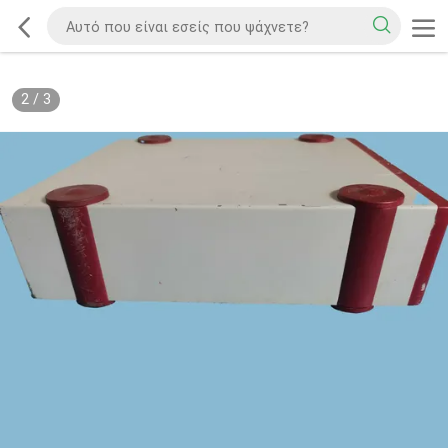
2
/
3