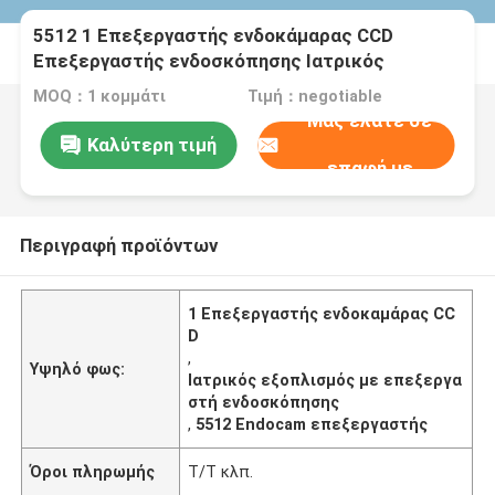
5512 1 Επεξεργαστής ενδοκάμαρας CCD
Επεξεργαστής ενδοσκόπησης Ιατρικός
εξοπλισμός
MOQ：1 κομμάτι
Τιμή：negotiable
Μας ελάτε σε
Καλύτερη τιμή
επαφή με
Περιγραφή προϊόντων
1 Επεξεργαστής ενδοκαμάρας CC
D
,
Υψηλό φως:
Ιατρικός εξοπλισμός με επεξεργα
στή ενδοσκόπησης
,
5512 Endocam επεξεργαστής
Όροι πληρωμής
Τ/Τ κλπ.