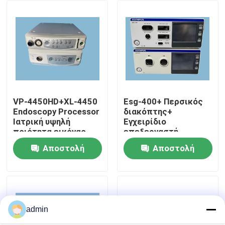
Σχετικά με εμάς
Επισκέψεις στο εργοστάσιο
Έλεγχος ποιότητας
VP-4450HD+XL-4450
Esg-400+ Περσικός
Endoscopy Processor
διακόπτης+
Ιατρική υψηλή
Εγχειρίδιο
Επικοινωνήστε μαζί μας
ποιότητα εικόνας
επεξεργαστή
ενδοσκόπησης Πεδίο
Αποστολή
Αποστολή
τάσης
Ζητήστε μια προσφορά
ερώτησης
ερώτησης
Ιατρικό ενδοσκόπιο
admin
Ευέλικτο πεδίο