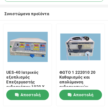
Συνιστώμενα προϊόντα
UES-40 Ιατρικός
ΦΩΤΟ 1 222010 20
Σπίτι
εξοπλισμός
Καθαρισμός και
Επεξεργαστής
απολύμανση
ενδοσκόπου 1920 X
ενδοσκοπικών
Προϊόντα
1080
συσκευών
Αποστολή
Αποστολή
επεξεργασίας
ερώτησης
ερώτησης
Βίντεο