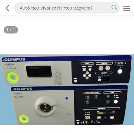
1
/
1