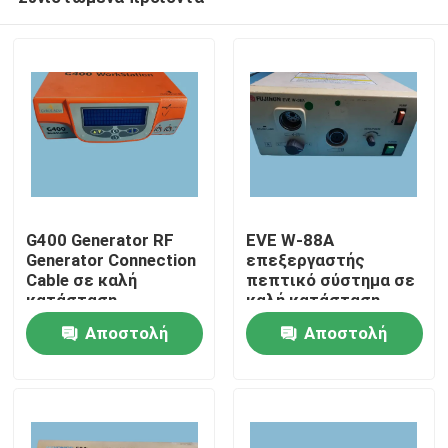
G400 Generator RF
EVE W-88A
Generator Connection
επεξεργαστής
Cable σε καλή
πεπτικό σύστημα σε
κατάσταση
καλή κατάσταση
Σπίτι
επεξεργαστής
Αποστολή
Αποστολή
ενδοσκόπησης
ερώτησης
ερώτησης
Προϊόντα
Βίντεο