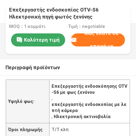
Επεξεργαστής ενδοσκοπίας OTV-S6
Ηλεκτρονική πηγή φωτός ξενόνης
Επεξεργαστής ενδοσκοπίας κάμερας
MOQ：1 κομμάτι
Τιμή：negotiable
Μας ελάτε σε
Καλύτερη τιμή
επαφή με
Περιγραφή προϊόντων
Επεξεργαστής ενδοσκόπησης OTV
-S6 με φως ξενόνου
,
Υψηλό φως:
επεξεργαστής ενδοσκοπίας με λε
πτή κάμερα
,
Ηλεκτρονική ακτινοβολία
Όροι πληρωμής
Τ/Τ κλπ.