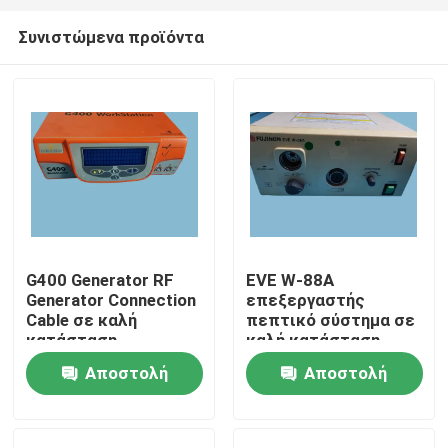
Συνιστώμενα προϊόντα
G400 Generator RF
EVE W-88A
Generator Connection
επεξεργαστής
Σπίτι
Cable σε καλή
πεπτικό σύστημα σε
κατάσταση
καλή κατάσταση
επεξεργαστής
Αποστολή
Αποστολή
Προϊόντα
ενδοσκόπησης
ερώτησης
ερώτησης
Βίντεο