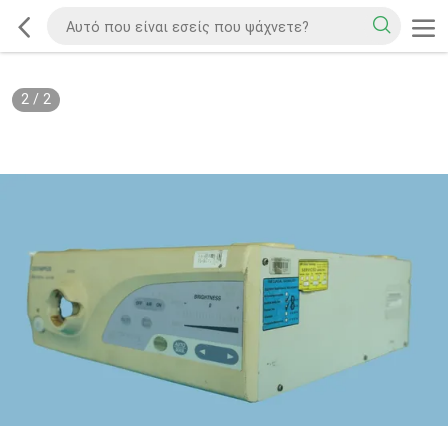
2
/
2