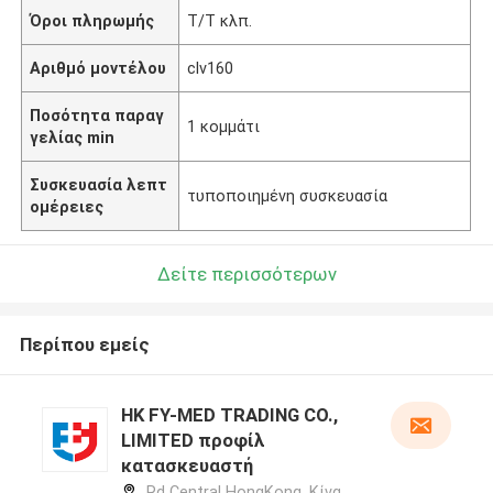
Όροι πληρωμής
Τ/Τ κλπ.
Αριθμό μοντέλου
clv160
Ποσότητα παραγ
1 κομμάτι
γελίας min
Συσκευασία λεπτ
τυποποιημένη συσκευασία
ομέρειες
Δείτε περισσότερων
Περίπου εμείς
HK FY-MED TRADING CO.,
LIMITED προφίλ
κατασκευαστή
Rd Central HongKong ,Κίνα