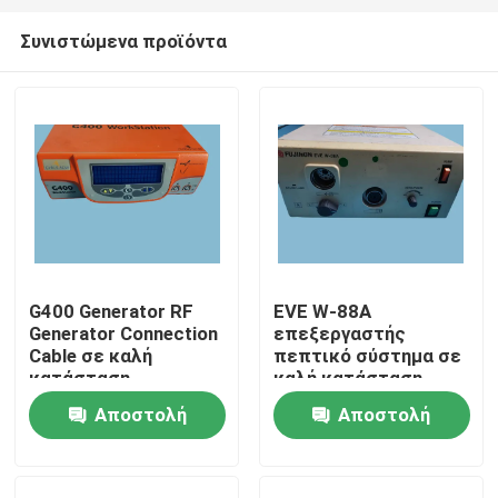
Συνιστώμενα προϊόντα
G400 Generator RF
EVE W-88A
Generator Connection
επεξεργαστής
Σπίτι
Cable σε καλή
πεπτικό σύστημα σε
κατάσταση
καλή κατάσταση
επεξεργαστής
Αποστολή
Αποστολή
Προϊόντα
ενδοσκόπησης
ερώτησης
ερώτησης
Βίντεο