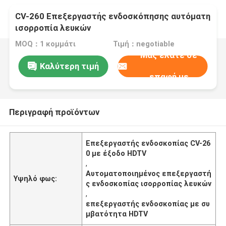
CV-260 Επεξεργαστής ενδοσκόπησης αυτόματη
ισορροπία λευκών
MOQ：1 κομμάτι
Τιμή：negotiable
Μας ελάτε σε
Καλύτερη τιμή
επαφή με
Περιγραφή προϊόντων
Επεξεργαστής ενδοσκοπίας CV-26
0 με έξοδο HDTV
,
Αυτοματοποιημένος επεξεργαστή
Υψηλό φως:
ς ενδοσκοπίας ισορροπίας λευκών
,
επεξεργαστής ενδοσκοπίας με συ
μβατότητα HDTV