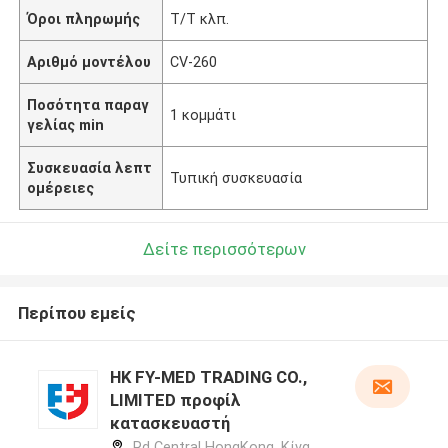
Όροι πληρωμής
Τ/Τ κλπ.
Αριθμό μοντέλου
CV-260
Ποσότητα παραγ
1 κομμάτι
γελίας min
Συσκευασία λεπτ
Τυπική συσκευασία
ομέρειες
Δείτε περισσότερων
Περίπου εμείς
HK FY-MED TRADING CO.,
LIMITED προφίλ
κατασκευαστή
Rd Central HongKong ,Κίνα