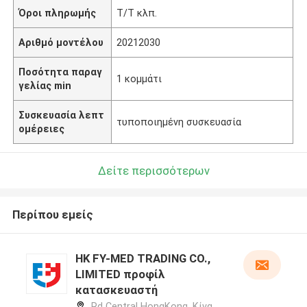
Όροι πληρωμής
Τ/Τ κλπ.
Αριθμό μοντέλου
20212030
Ποσότητα παραγ
1 κομμάτι
γελίας min
Συσκευασία λεπτ
τυποποιημένη συσκευασία
ομέρειες
Δείτε περισσότερων
Περίπου εμείς
HK FY-MED TRADING CO.,
LIMITED προφίλ
κατασκευαστή
Rd Central HongKong ,Κίνα