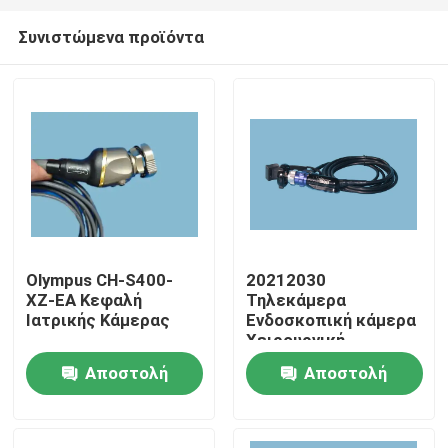
Συνιστώμενα προϊόντα
Olympus CH-S400-
20212030
XZ-EA Κεφαλή
Τηλεκάμερα
Σπίτι
Ιατρικής Κάμερας
Ενδοσκοπική κάμερα
Χειρουργική
ενδοσκοπική κάμερα
Αποστολή
Αποστολή
Προϊόντα
υψηλής ευκρίνειας
ερώτησης
ερώτησης
Βίντεο