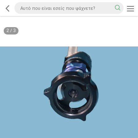
2
/
3