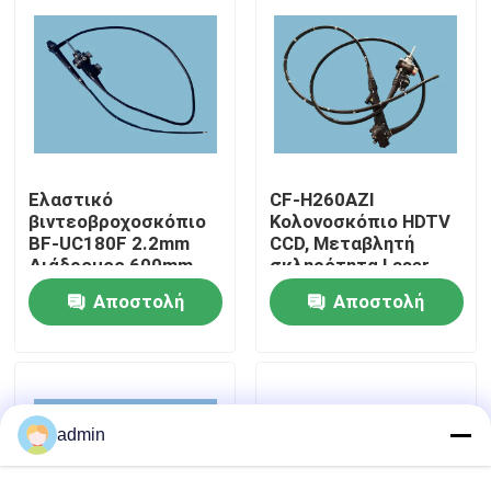
Σχετικά με εμάς
Επισκέψεις στο εργοστάσιο
Ελαστικό
CF-H260AZI
Έλεγχος ποιότητας
βιντεοβροχοσκόπιο
Κολονοσκόπιο HDTV
BF-UC180F 2.2mm
CCD, Μεταβλητή
Διάδρομος 600mm
σκληρότητα Laser
Επικοινωνήστε μαζί μας
Διάρκεια εργασίας
υψηλής συχνότητας
Αποστολή
Αποστολή
συμβατό
Ζητήστε μια προσφορά
ερώτησης
ερώτησης
Ιατρικό ενδοσκόπιο
admin
Ευέλικτο πεδίο