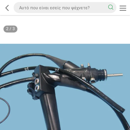
2
/
3