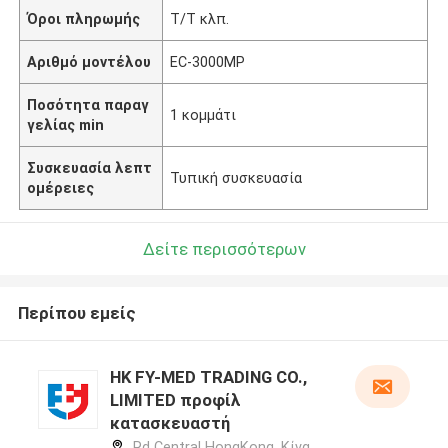
Όροι πληρωμής
Τ/Τ κλπ.
Αριθμό μοντέλου
EC-3000MP
Ποσότητα παραγ
1 κομμάτι
γελίας min
Συσκευασία λεπτ
Τυπική συσκευασία
ομέρειες
Δείτε περισσότερων
Περίπου εμείς
HK FY-MED TRADING CO.,
LIMITED προφίλ
κατασκευαστή
Rd Central HongKong ,Κίνα