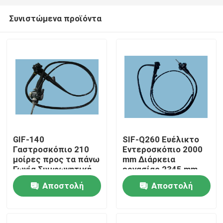
Συνιστώμενα προϊόντα
GIF-140
SIF-Q260 Ευέλικτο
Γαστροσκόπιο 210
Εντεροσκόπιο 2000
Σπίτι
μοίρες προς τα πάνω
mm Διάρκεια
Γωνία Συμφωνητική
εργασίας 2345 mm
με CV-100 CV-140
Συνολικό μήκος
Αποστολή
Αποστολή
Προϊόντα
CV-160 CV-180
ερώτησης
ερώτησης
Βίντεο