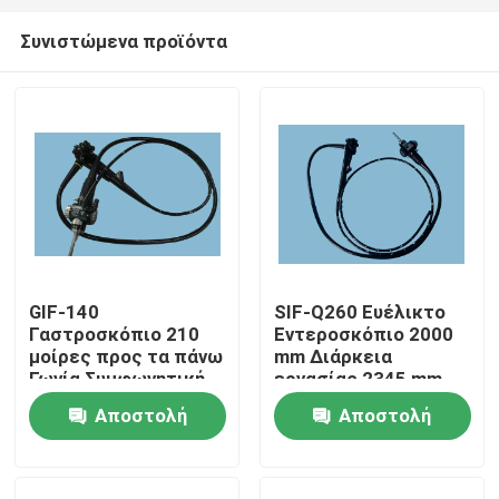
Συνιστώμενα προϊόντα
GIF-140
SIF-Q260 Ευέλικτο
Γαστροσκόπιο 210
Εντεροσκόπιο 2000
Σπίτι
μοίρες προς τα πάνω
mm Διάρκεια
Γωνία Συμφωνητική
εργασίας 2345 mm
με CV-100 CV-140
Συνολικό μήκος
Αποστολή
Αποστολή
Προϊόντα
CV-160 CV-180
ερώτησης
ερώτησης
Βίντεο