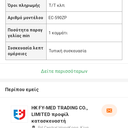
Όροι πληρωμής
Τ/Τ κλπ.
Αριθμό μοντέλου
EC-590ZP
Ποσότητα παραγ
1 κομμάτι
γελίας min
Συσκευασία λεπτ
Τυπική συσκευασία
ομέρειες
Δείτε περισσότερων
Περίπου εμείς
HK FY-MED TRADING CO.,
LIMITED προφίλ
κατασκευαστή
Rd Central HongKong ,Κίνα