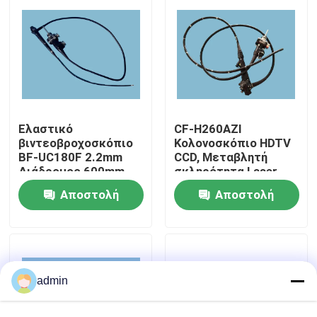
Σχετικά με εμάς
Επισκέψεις στο εργοστάσιο
Ελαστικό
CF-H260AZI
Έλεγχος ποιότητας
βιντεοβροχοσκόπιο
Κολονοσκόπιο HDTV
BF-UC180F 2.2mm
CCD, Μεταβλητή
Διάδρομος 600mm
σκληρότητα Laser
Επικοινωνήστε μαζί μας
Διάρκεια εργασίας
υψηλής συχνότητας
Αποστολή
Αποστολή
συμβατό
Ζητήστε μια προσφορά
ερώτησης
ερώτησης
Ιατρικό ενδοσκόπιο
admin
Ευέλικτο πεδίο