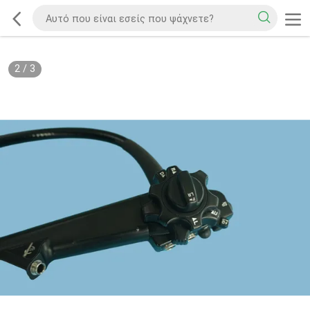
2
/
3