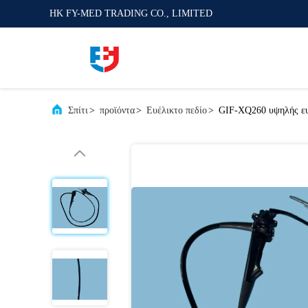
HK FY-MED TRADING CO., LIMITED
Σπίτι
>
προϊόντα
>
Ευέλικτο πεδίο
>
GIF-XQ260 υψηλής ευ