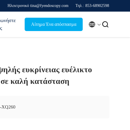
Ηλεκτρονικό tina@fyendoscopy.com
Τηλ.: 853-68902598
νωνήστε


Αίτημα Ένα απόσπασμα
ς
ηλής ευκρίνειας ευέλικτο
 σε καλή κατάσταση
F-XQ260