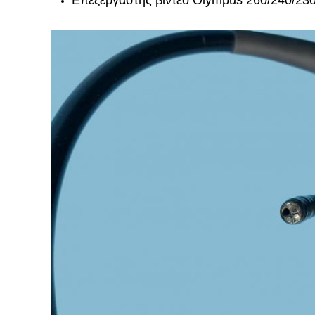
Επεξεργαστής βίντεο Olympus 260/240/23