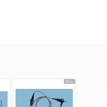
Βίντεο