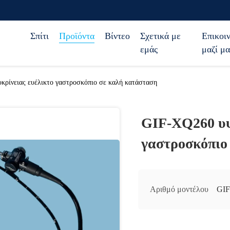
Σπίτι
Προϊόντα
Βίντεο
Σχετικά με
Επικοι
εμάς
μαζί μα
κρίνειας ευέλικτο γαστροσκόπιο σε καλή κατάσταση
GIF-XQ260 υψ
γαστροσκόπιο
Αριθμό μοντέλου
GI