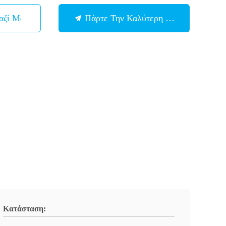
αζί Μας
Πάρτε Την Καλύτερη Τιμή
Κατάσταση: